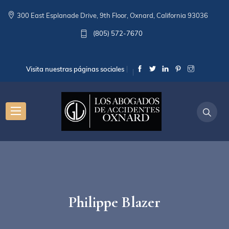
300 East Esplanade Drive, 9th Floor, Oxnard, California 93036
(805) 572-7670
Visita nuestras páginas sociales
Philippe Blazer